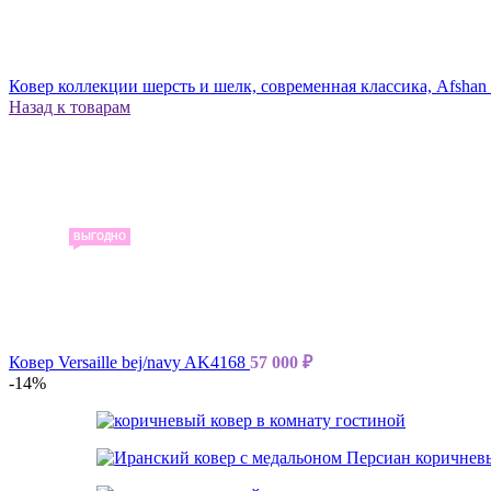
Ковер коллекции шерсть и шелк, современная классика, Afsha
Назад к товарам
ВЫГОДНО
Ковер Versaille bej/navy AK4168
57 000
₽
-14%