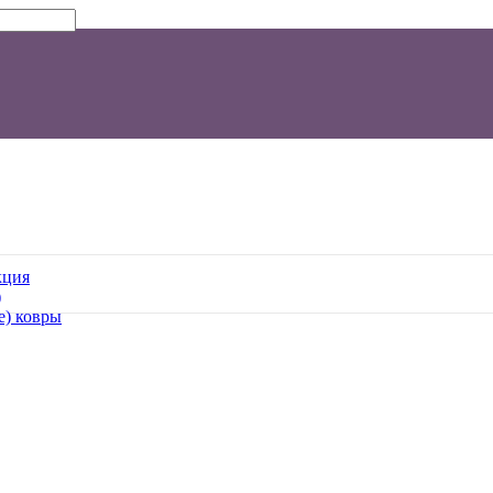
кция
)
е) ковры