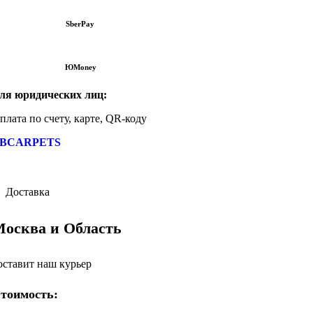
SberPay
ЮMoney
ля юридических лиц:
плата по счету, карте, QR-коду
BCARPETS
Доставка
осква и Область
оставит наш курьер
тоимость: