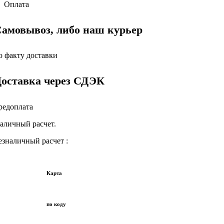
Оплата
амовывоз, либо наш курьер
о факту доставки
оставка через СДЭК
редоплата
аличный расчет.
езналичный расчет :
Карта
по коду