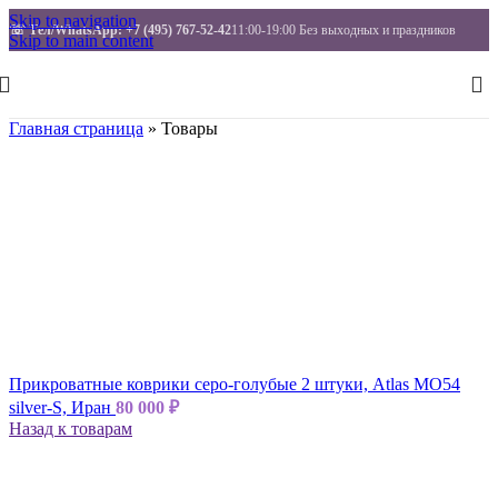
Skip to navigation
☏ Тел/WhatsApp
: +7 (495) 767-52-42
11:00-19:00 Без выходных и праздников
Skip to main content
Главная страница
»
Товары
Прикроватные коврики серо-голубые 2 штуки, Atlas MO54
silver-S, Иран
80 000
₽
Назад к товарам