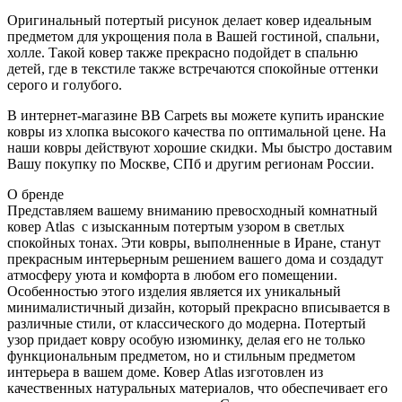
Оригинальный потертый рисунок делает ковер идеальным
предметом для укрощения пола в Вашей гостиной, спальни,
холле. Такой ковер также прекрасно подойдет в спальню
детей, где в текстиле также встречаются спокойные оттенки
серого и голубого.
В интернет-магазине BB Carpets вы можете купить иранские
ковры из хлопка высокого качества по оптимальной цене. На
наши ковры действуют хорошие скидки. Мы быстро доставим
Вашу покупку по Москве, СПб и другим регионам России.
О бренде
Представляем вашему вниманию превосходный комнатный
ковер Atlas с изысканным потертым узором в светлых
спокойных тонах. Эти ковры, выполненные в Иране, станут
прекрасным интерьерным решением вашего дома и создадут
атмосферу уюта и комфорта в любом его помещении.
Особенностью этого изделия является их уникальный
минималистичный дизайн, который прекрасно вписывается в
различные стили, от классического до модерна. Потертый
узор придает ковру особую изюминку, делая его не только
функциональным предметом, но и стильным предметом
интерьера в вашем доме. Ковер Atlas изготовлен из
качественных натуральных материалов, что обеспечивает его