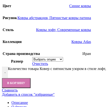
Цвет
Синие ковры
Рисунок
Ковры абстракция
,
Пятнистые ковры патина
Стиль
Ковры лофт
,
Современные ковры
Коллекция
Ковры Atlas
Страна производства
Иран
Размер
Очистить
Количество товара Ковер с пятнистым узором в стиле лофт,
-
В КОРЗИНУ
Сравнить
Добавить в список "избранные"
Описание
О бренде