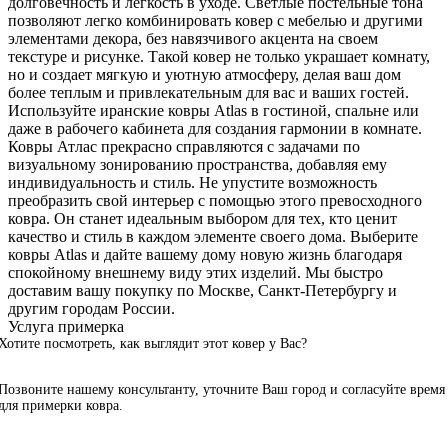
долговечность и легкость в уходе. Светлые постельные тона
позволяют легко комбинировать ковер с мебелью и другими
элементами декора, без навязчивого акцента на своем
текстуре и рисунке. Такой ковер не только украшает комнату,
но и создает мягкую и уютную атмосферу, делая ваш дом
более теплым и привлекательным для вас и ваших гостей.
Используйте иранские ковры Atlas в гостиной, спальне или
даже в рабочего кабинета для создания гармонии в комнате.
Ковры Атлас прекрасно справляются с задачами по
визуальному зонированию пространства, добавляя ему
индивидуальность и стиль. Не упустите возможность
преобразить свой интерьер с помощью этого превосходного
ковра. Он станет идеальным выбором для тех, кто ценит
качество и стиль в каждом элементе своего дома. Выберите
ковры Atlas и дайте вашему дому новую жизнь благодаря
спокойному внешнему виду этих изделий. Мы быстро
доставим вашу покупку по Москве, Санкт-Петербургу и
другим городам России.
Услуга примерка
Хотите посмотреть, как выглядит этот ковер у Вас?
Позвоните нашему консультанту, уточните Ваш город и согласуйте время
для примерки ковра.