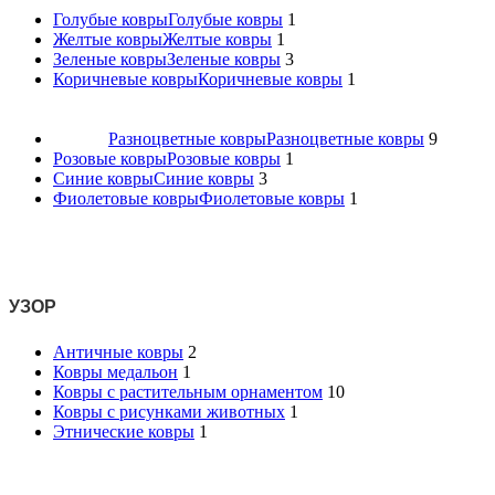
Голубые ковры
Голубые ковры
1
Желтые ковры
Желтые ковры
1
Зеленые ковры
Зеленые ковры
3
Коричневые ковры
Коричневые ковры
1
Разноцветные ковры
Разноцветные ковры
9
Розовые ковры
Розовые ковры
1
Синие ковры
Синие ковры
3
Фиолетовые ковры
Фиолетовые ковры
1
УЗОР
Античные ковры
2
Ковры медальон
1
Ковры с растительным орнаментом
10
Ковры с рисунками животных
1
Этнические ковры
1