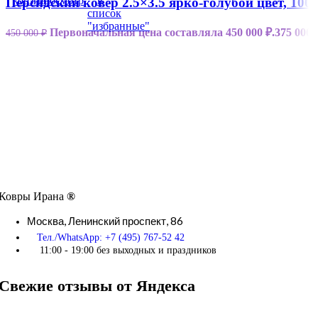
корзину
просмотр
в
Персидский ковер 2.5×3.5 ярко-голубой цвет, 1
список
"избранные"
Первоначальная цена составляла 450 000 ₽.
375 000
450 000
₽
Ковры Ирана
®
Москва,
Ленинский проспект, 86
Тел./WhatsApp: +7 (495) 767-52 42
11:00 - 19:00 без выходных и праздников
Свежие отзывы от Яндекса