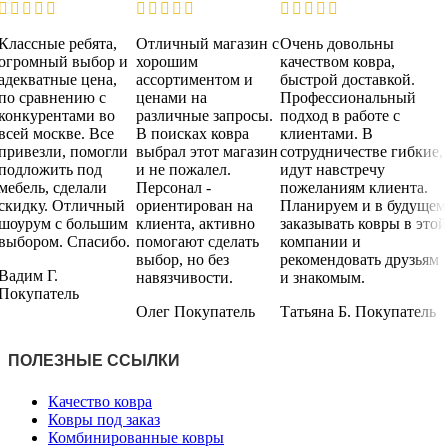
Классные ребята,
Отличный магазин с
Очень довольны
огромный выбор и
хорошим
качеством ковра,
адекватные цена,
ассортиментом и
быстрой доставкой.
по сравнению с
ценами на
Профессиональный
конкурентами во
различные запросы.
подход в работе с
всей москве. Все
В поисках ковра
клиентами. В
привезли, помогли
выбрал этот магазин
сотрудничестве гибкие,
подложить под
и не пожалел.
идут навстречу
мебель, сделали
Персонал -
пожеланиям клиента.
скидку. Отличный
ориентирован на
Планируем и в будущем
шоурум с большим
клиента, активно
заказывать ковры в этой
выбором. Спасибо.
помогают сделать
компании и
выбор, но без
рекомендовать друзьям
Вадим Г.
навязчивости.
и знакомым.
Покупатель
Олег
Покупатель
Татьяна Б.
Покупатель
ПОЛЕЗНЫЕ ССЫЛКИ
Качество ковра
Ковры под заказ
Комбинированные ковры