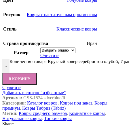
Цвет
Голубые ковры
Рисунок
Ковры с растительным орнаментом
Стиль
Классические ковры
Страна производства
Иран
Размер
Очистить
Количество товара Круглый ковер серебристо-голубой, Иран,
-
В КОРЗИНУ
Сравнить
Добавить в список "избранные"
Артикул:
GSS-1524 silverblue/R
Категории:
Каталог ковров
,
Ковры под заказ
,
Ковры
премиум
,
Ковры Табриз (Tabriz)
Метки:
Ковры среднего размера
,
Комнатные ковры
,
Натуральные ковры
,
Тонкие ковры
Share: