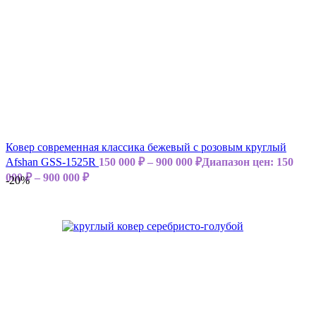
Ковер современная классика бежевый с розовым круглый
Afshan GSS-1525R
150 000
₽
–
900 000
₽
Диапазон цен: 150
000 ₽ – 900 000 ₽
-20%