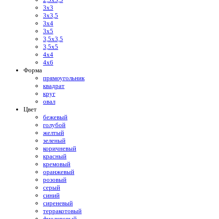
3х3
3х3,5
3х4
3х5
3,5х3,5
3,5х5
4х4
4х6
Форма
прямоугольник
квадрат
круг
овал
Цвет
бежевый
голубой
желтый
зеленый
коричневый
красный
кремовый
оранжевый
розовый
серый
синий
сиреневый
терракотовый
фиолетовый