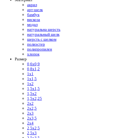
акрил
арт-шелк
бамбук
вискоза
модал
натуральна шерсть
натуральный шелк
шерсть с шелком
полиэстер
полипропилен
хлопок
Размер
0,6х0,9
0,8х1,2
1х1
1х1,5
1х2
1,5х1,5
1,5х2
1,5х2,25
2х2
2х2,5
2х3
2х3,5
2х4
2,5х2,5
2,5х3
2,5х3,5