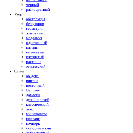
черный
разноцветный
Узор
абстракция
без узоров
геометрия
животные
медальон
однотонный
патины
полосатый
пятнистый
растения
этнический
Стиль
ар-деко
винтаж
восточный
Версаче
дамаски
дизайнерский
классический
люкс
минимализм
прованс
пэчворк
скандинавский
современный