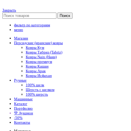
Закрыть
Поиск
фильтр по категориям
меню
Магазин
Персидские (иранские) ковры
Ковры Кум
Ковры Табриз (Tabriz)
Ковры Nain (Наин)
Ковры премиум
Ковры Кашан
Ковры Арак
Ковры Исфахан
Ручные
100% шелк
Шерсть с шелком
100% шерсть
Машинные
Каталог
Портфолио
💚 Аукцион
-50%
Контакты
Материал