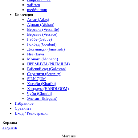
хай-тек
шебби-шик
Коллекция
Атлас (Atlas)
Афшан (Afshan)
Версаль (Versaille)
Версаче (Versace)
Габбе (Gabbe)
Гонбад (Gonbad)
Джамшиди (Jamshidi)
Ива (Eava)
Монако (Monaco)
ПРЕМИУМ (PREMIUM)
Райский сад (Golestan)
Серенити (Serenity)
SILK QUM
Хатиби (Khatibi)
Хэндлум (HANDLOOM)
Чуби (Choubi)
Элегант (Elegant)
Избранное
Сравнить
Вход / Регистрация
Корзина
Закрыть
Магазин