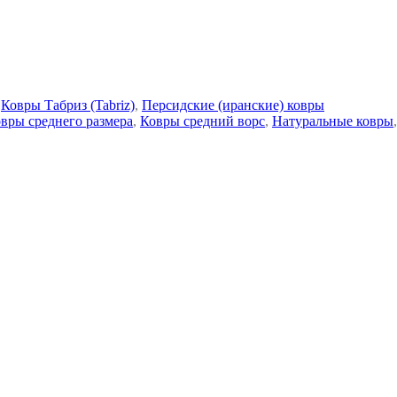
Ковры Табриз (Tabriz)
,
Персидские (иранские) ковры
вры среднего размера
,
Ковры средний ворс
,
Натуральные ковры
,