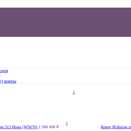
кция
)
е) ковры
ком 2x3 Иран (WS670)
1 980 000
₽
Ковер Исфахан ш