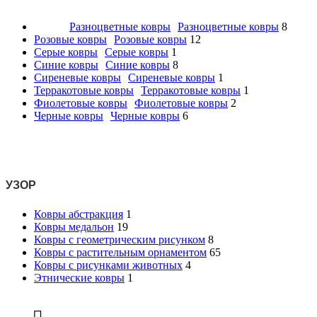
Разноцветные ковры
Разноцветные ковры
8
Розовые ковры
Розовые ковры
12
Серые ковры
Серые ковры
1
Синие ковры
Синие ковры
8
Сиреневые ковры
Сиреневые ковры
1
Терракотовые ковры
Терракотовые ковры
1
Фиолетовые ковры
Фиолетовые ковры
2
Черные ковры
Черные ковры
6
УЗОР
Ковры абстракция
1
Ковры медальон
19
Ковры с геометрическим рисунком
8
Ковры с растительным орнаментом
65
Ковры с рисунками животных
4
Этнические ковры
1