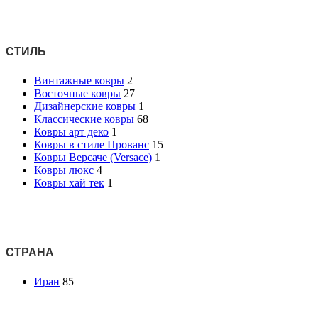
СТИЛЬ
Винтажные ковры
2
Восточные ковры
27
Дизайнерские ковры
1
Классические ковры
68
Ковры арт деко
1
Ковры в стиле Прованс
15
Ковры Версаче (Versace)
1
Ковры люкс
4
Ковры хай тек
1
СТРАНА
Иран
85