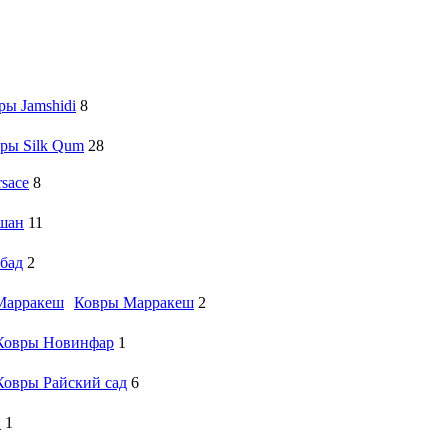
ры Jamshidi
8
ры Silk Qum
28
sace
8
шан
11
бад
2
Марракеш
Ковры Марракеш
2
Ковры Новинфар
1
Ковры Райский сад
6
и
1