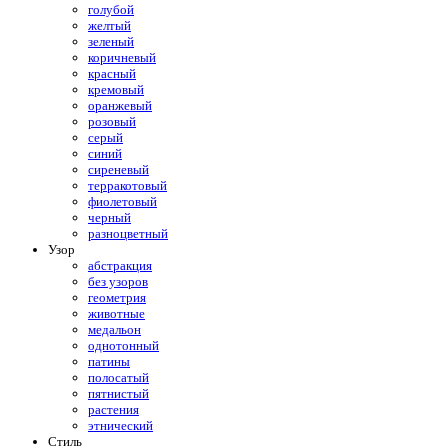
голубой
желтый
зеленый
коричневый
красный
кремовый
оранжевый
розовый
серый
синий
сиреневый
терракотовый
фиолетовый
черный
разноцветный
Узор
абстракция
без узоров
геометрия
животные
медальон
однотонный
патины
полосатый
пятнистый
растения
этнический
Стиль