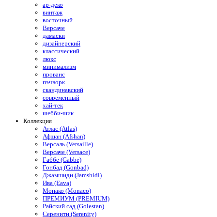
ар-деко
винтаж
восточный
Версаче
дамаски
дизайнерский
классический
люкс
минимализм
прованс
пэчворк
скандинавский
современный
хай-тек
шебби-шик
Коллекция
Атлас (Atlas)
Афшан (Afshan)
Версаль (Versaille)
Версаче (Versace)
Габбе (Gabbe)
Гонбад (Gonbad)
Джамшиди (Jamshidi)
Ива (Eava)
Монако (Monaco)
ПРЕМИУМ (PREMIUM)
Райский сад (Golestan)
Серенити (Serenity)