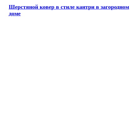
Шерстяной ковер в стиле кантри в загородном
доме
Увеличить