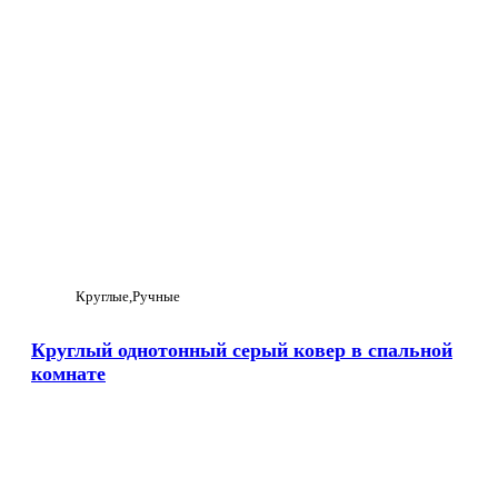
Круглые
Ручные
Круглый однотонный серый ковер в спальной
комнате
Увеличить