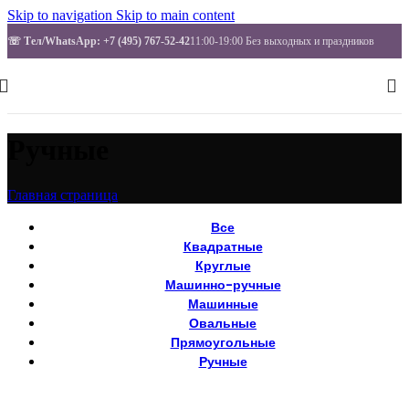
Skip to navigation
Skip to main content
☏ Тел/WhatsApp
: +7 (495) 767-52-42
11:00-19:00 Без выходных и праздников
Ручные
Главная страница
Все
Квадратные
Круглые
Машинно-ручные
Машинные
Овальные
Прямоугольные
Ручные
Увеличить