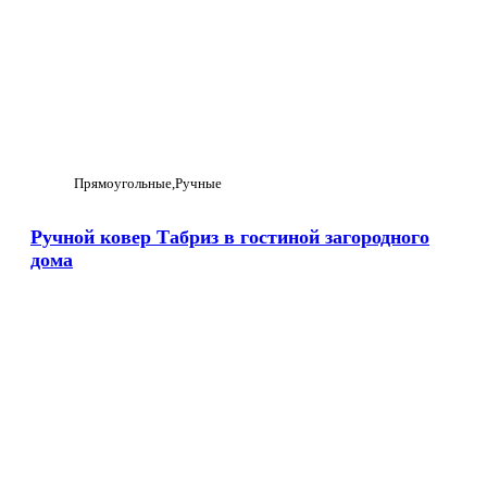
Прямоугольные
Ручные
Ручной ковер Табриз в гостиной загородного
дома
Увеличить