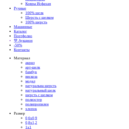
Ковры Исфахан
Ручные
100% шелк
Шерсть с шелком
100% шерсть
Машинные
Каталог
Портфолио
💚 Аукцион
-50%
Контакты
Материал
акрил
арт-шелк
бамбук
вискоза
модал
натуральна шерсть
натуральный шелк
шерсть с шелком
полиэстер
полипропилен
хлопок
Размер
0,6х0,9
0,8х1,2
1х1