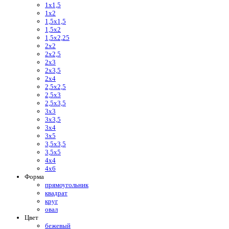
1х1,5
1х2
1,5х1,5
1,5х2
1,5х2,25
2х2
2х2,5
2х3
2х3,5
2х4
2,5х2,5
2,5х3
2,5х3,5
3х3
3х3,5
3х4
3х5
3,5х3,5
3,5х5
4х4
4х6
Форма
прямоугольник
квадрат
круг
овал
Цвет
бежевый