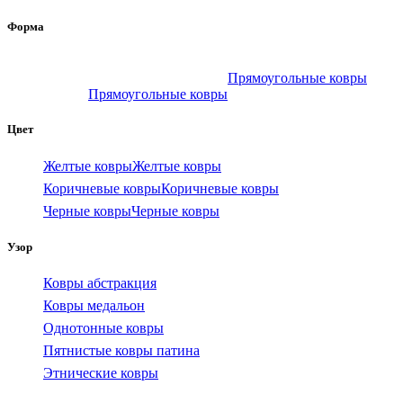
Форма
Прямоугольные ковры
Прямоугольные ковры
Цвет
Желтые ковры
Желтые ковры
Коричневые ковры
Коричневые ковры
Черные ковры
Черные ковры
Узор
Ковры абстракция
Ковры медальон
Однотонные ковры
Пятнистые ковры патина
Этнические ковры