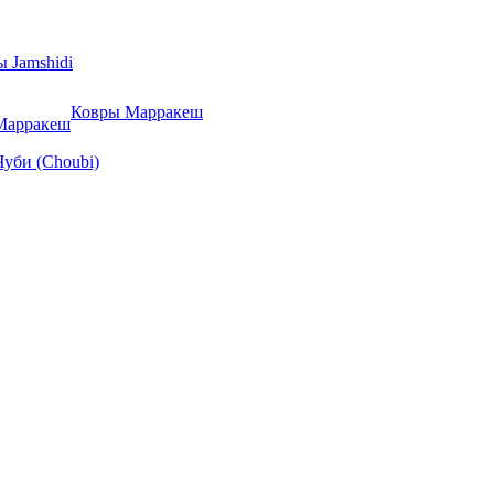
 Jamshidi
Ковры Марракеш
Марракеш
уби (Choubi)