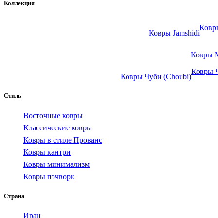
Коллекция
Ковры
Ковры Jamshidi
Ковры 
Ковры Ч
Ковры Чуби (Choubi)
Стиль
Восточные ковры
Классические ковры
Ковры в стиле Прованс
Ковры кантри
Ковры минимализм
Ковры пэчворк
Страна
Иран